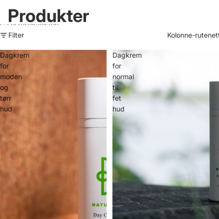
Produkter
Gå til resultatlisten
Filter
Kolonne-rutenet
Dagkrem
Dagkrem
for
for
moden
normal
og
til
tørr
fet
hud
hud