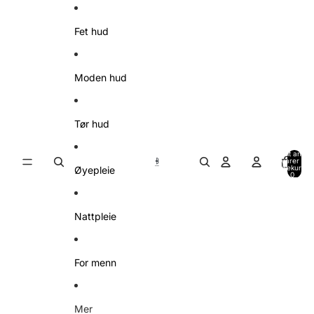
Gå videre til innholdet
Fet hud
Moden hud
Tør hud
Totalt antall
varer i
handlekurven
Øyepleie
0
Nattpleie
For menn
Mer