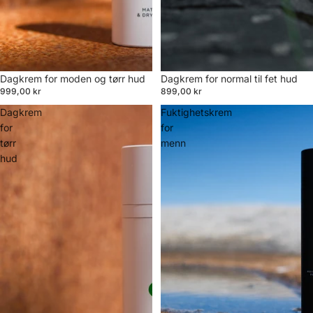
Dagkrem for moden og tørr hud
Dagkrem for normal til fet hud
999,00 kr
899,00 kr
Dagkrem
Fuktighetskrem
for
for
tørr
menn
hud